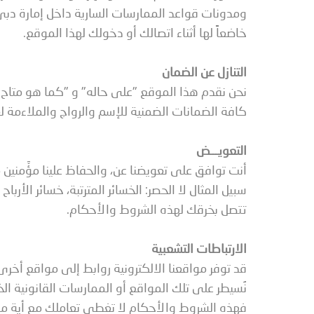
ومدونات قواعد الممارسات السارية داخل إمارة دبي ب
خاضعاً لها أثناء اتصالك أو دخولك لهذا الموقع.
التنازل عن الضمان
نحن نقدم هذا الموقع "على حاله" و "كما هو متاح"
كافة الضمانات الضمنية للإسم والرواج والملاءمة
التعويـــض
أنت توافق على تعويضنا عن، والحفاظ علينا مؤَّمنين 
سبيل المثال لا الحصر: الخسائر المترتبة، خسائر الأر
تتصل بخرقك لهذه الشروط والأحكام.
الارتباطات التشعبية
قد توفر مواقعنا الالكترونية روابط إلى مواقع أخرى ت
نُسيطر على تلك المواقع أو الممارسات القانونية الخا
فهذه الشروط والأحكام لا تغطي تعاملك مع أية مواق