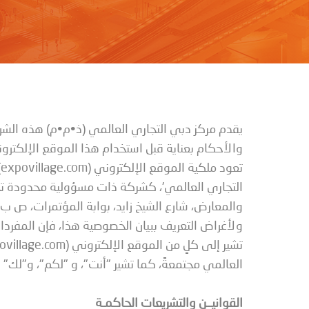
يقدم مركز دبي التجاري العالمي (ذ•م•م) هذه الشر
والأحكام بعناية قبل استخدام هذا الموقع الإلكترون
تعود ملكية الموقع الإلكتروني (
expovillage.com
)
التجاري العالمي'، كشركة ذات مسؤولية محدودة تم 
والمعارض، شارع الشيخ زايد، بوابة المؤتمرات، ص ب: 9292، دبي ، الإمارات العربية المتحدة. هات
ولأغراض التعريف ببيان الخصوصية هذا، فإن المفردات 
العالمي مجتمعةً، كما تشير "أنت"، و "لكم"، و"لك"
القوانيــن والتشريعات الحاكمـة