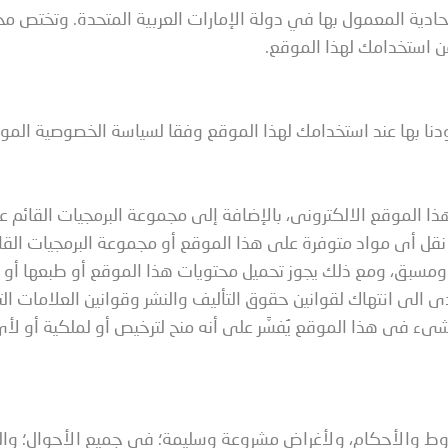
حادية المعمول بها في دولة الإمارات العربية المتحدة. وتختص مح
عن استخدامك لهذا الموقع.
نا بها عند استخدامك لهذا الموقع وفقا لسياسة الخصوصية الموج
لموقع الالكترونى، بالإضافة إلى مجموعة البرمجيات القائم عليها؛
أو نقل أى مواد متوفرة على هذا الموقع أو مجموعة البرمجيات القا
ح ومسبق، ومع ذلك يجوز تحميل محتويات هذا الموقع أو طبعها أو
 الى انتهاك لقوانين حقوق التأليف والنشر وقوانين العلامات التج
شىء فى هذا الموقع يُفسَّر على أنه منح لترخيص أو لملكية أو ل
شروط والأحكام، ولأغراض مشروعة وسليمة؛ في جميع الأحوال؛ والتى