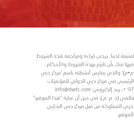
متبعة لدينا. يرجى قراءة ومراجعة هذه الشروط
يها منك بأن تلتزم بهذه الشروط والأحكام .
ذ•م•م)؛ والذي يمارس أنشطته باسم 'مركز دبي
 الرئيسي في مركز دبي الدولي للمؤتمرات
+ 97
، بريد إلكتروني:
info@dwtc.com
عالمي (ذ. م. م.)، في حين أن عبارة "هذا الموقع"
بعة له وكافة المواقع الأخرى المملوكة من قبل مركز دبي التجاري
الموقع.