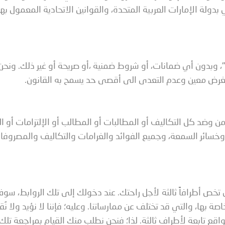
دولة الإمارات العربية المتحدة، والقوانين الاتحادية المعمول ب
، وبدون أي ضمانات، أو شروط ضمنية ،أو صريحة أو غير ذلك. ونحن
 لغرض معين وعدم التعدى الى أقصى حد يسمح به القانون.
من وضد كل التكاليف أو المطالبات أو المطالب أو الإلتزامات أو ا
باح وخسائر السمعة، وجميع الفوائد والغرامات والتكاليف والمصروفا
خص أطرافاً ثالثة لأجل راحتك. عند دخولك إلى تلك الروابط، سوف تغ
صة بها، والتي قد تختلف عن ممارساتنا. وعليه؛ فإننا لا نؤيد ولا ن
ع تابعة لأطراف ثالثة. لذا؛ فنحن نطلب منك القيام بمراجعة تلك 