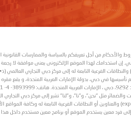
وط والأحكام من أجل تعريفكم بالسياسة والممارسات القانونية ال
ي. إن استخدامك لهذا الموقع الإلكترونى يعنى موافقة لا رجعة ف
 والنطاقات الفرعية التابعة له إلى مركز دبي التجاري العالمي (
تأسيسها في دبي، بدولة الإمارات العربية المتحدة، و يقع مقره
ف:
1 -4 -3893999
والضمائر مثل "نحن"، و"نا"، و"لنا" تشير إلى مركز دبي التجاري ال
تشير إلى كلٍ من الموقع الإلكتروني (expovillage.com) والعناوين أو النطاقات الفرعية التا
 إلى فرد معين يستخدم الموقع أو برنامج معين مستخدم داخل هذا 